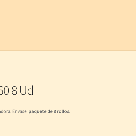
60 8 Ud
adora. Envase:
paquete de 8 rollos
.