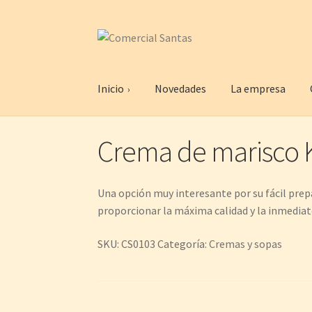
Ir
Ir
a
al
la
contenido
Inicio
Novedades
La empresa
navegación
Crema de marisco 
Una opción muy interesante por su fácil prep
proporcionar la máxima calidad y la inmediate
SKU:
CS0103
Categoría:
Cremas y sopas