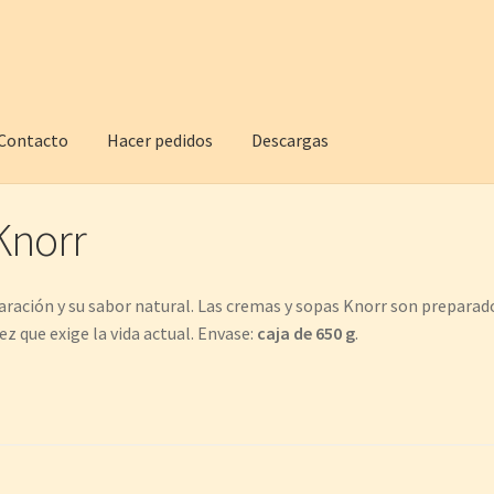
Contacto
Hacer pedidos
Descargas
Knorr
aración y su sabor natural. Las cremas y sopas Knorr son prepara
z que exige la vida actual. Envase:
caja de 650 g
.