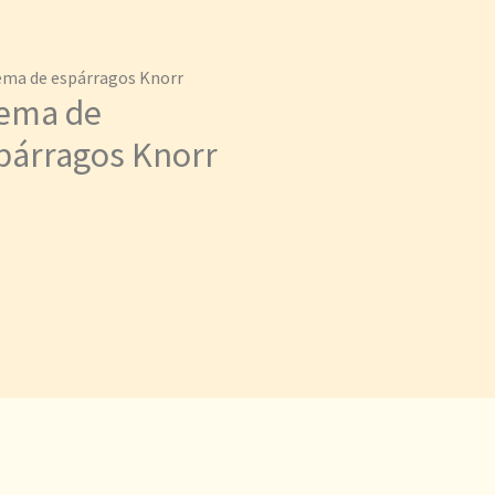
ema de
párragos Knorr