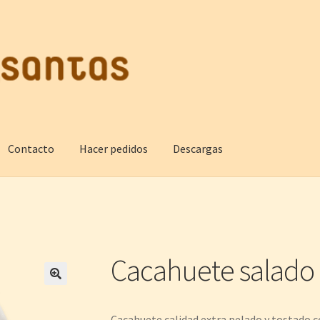
Contacto
Hacer pedidos
Descargas
Cacahuete salado 
🔍
Cacahuete calidad extra pelado y tostado c