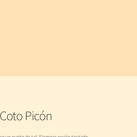
Coto Picón
on un punto de sal. Siempre recién tostado,