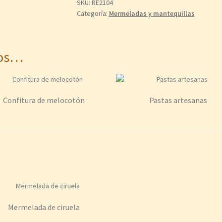
SKU:
RE2104
Categoría:
Mermeladas y mantequillas
mos…
Confitura de melocotón
Pastas artesanas
Mermelada de ciruela