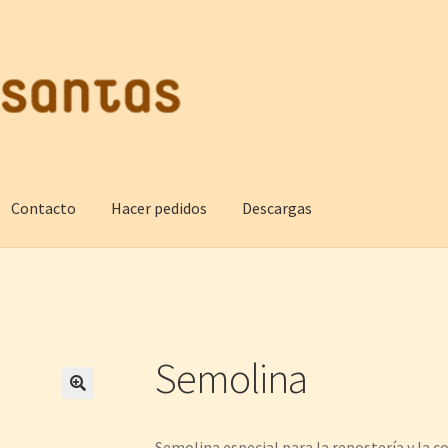
Contacto
Hacer pedidos
Descargas
Semolina
🔍
Semolina especial para la repostería y la co