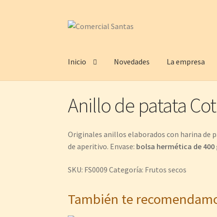
Ir
Ir
a
al
la
contenido
Inicio
Novedades
La empresa
navegación
Anillo de patata Co
Originales anillos elaborados con harina de p
de aperitivo. Envase:
bolsa hermética de 400 
SKU:
FS0009
Categoría:
Frutos secos
También te recomenda